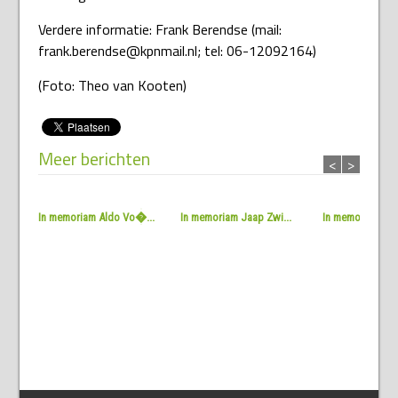
Verdere informatie: Frank Berendse (mail:
frank.berendse@kpnmail.nl; tel: 06-12092164)
(Foto: Theo van Kooten)
Meer berichten
<
>
In memoriam Aldo Vo�...
In memoriam Jaap Zwi...
In memoriam Jac