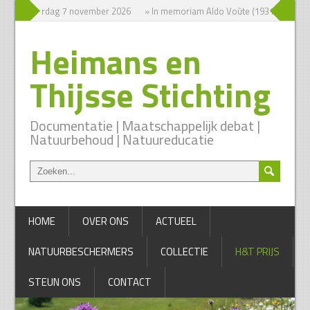
ium zaterdag 7 november 2026
» In memoriam Aldo Voûte (1931-2026)
Heimans en
Thijsse Stichting
Documentatie | Maatschappelijk debat |
Natuurbehoud | Natuureducatie
HOME
OVER ONS
ACTUEEL
NATUURBESCHERMERS
COLLECTIE
H&T PRIJS
STEUN ONS
CONTACT