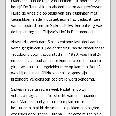
Overveen, aan de rand van Haarlem. Hij noemde zijn
bedrijf De Teunisbloem als eerbetoon aan professor
Hugo de Vries die op basis van zijn kruisingen met
teunisbloemen de mutatietheorie had bedacht. Een
van de opdrachten die Sipkes als kweker ontving was
de beplanting van Thijsse’s Hof in Bloemendaal.
Naast zijn werk nam Sipkes enthousiast deel aan het
verenigingsleven. Bij de oprichting van de Nederlandse
Jeugdbond voor Natuurstudie, in 1920, was hij al 24
en dus net te oud om lid te kunnen worden, maar hij
ging wel vaak als begeleider mee op kampen. Actief
was hij ook in de KNNV waar hij wegens zijn
bijzondere verdiensten tot erelid werd benoemd.
Sipkes reisde graag en veel. Nadat hij op zijn
vijfentwintigste een fietstocht van drie maanden
naar Marokko had gemaakt om planten te
bestuderen, had hij de smaak te pakken en volgden
excursies door geheel Europa. Over deze reizen hield