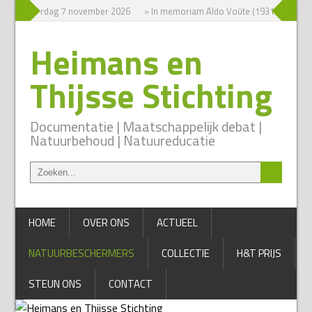
ium zaterdag 7 november 2026
» In memoriam Aldo Voûte (1931-2026)
Heimans en
Thijsse Stichting
Documentatie | Maatschappelijk debat |
Natuurbehoud | Natuureducatie
HOME
OVER ONS
ACTUEEL
NATUURBESCHERMERS
COLLECTIE
H&T PRIJS
STEUN ONS
CONTACT