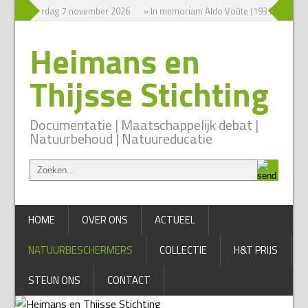
ium zaterdag 7 november 2026
» In memoriam Aldo Voûte (1931-2026)
Heimans en
Thijsse Stichting
Documentatie | Maatschappelijk debat |
Natuurbehoud | Natuureducatie
HOME
OVER ONS
ACTUEEL
NATUURBESCHERMERS
COLLECTIE
H&T PRIJS
STEUN ONS
CONTACT