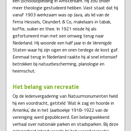
een (school)opleiding in Amsterdam. Hij zou onder
meer theologie gestudeerd hebben. Vast staat dat hij
vanaf 1903 werkzaam was op Java, als lid van de
firma Hessels, Cleyndert & Co, makelaars in tabak,
koffie, suiker en thee. In 1921 reisde hij als
gefortuneerd man met een omweg terug naar
Nederland. Hij woonde een half jaar in de Verenigde
Staten waar hij zijn ogen en oren terdege de kost gaf.
Eenmaal terug in Nederland raakte hij al snel intensief
betrokken bij natuurbescherming, planologie en
heemschut.
Het belang van recreatie
Op de ledenvergadering van Natuurmonumenten hield
hij een voordracht, getiteld ‘Wat ik zag en hoorde in
Amerika’, die in het Jaarboekje 1918-1922 van de
vereniging werd gepubliceerd. Een belangwekkend
verhaal over nationale parken en stadsparken. Bij deze