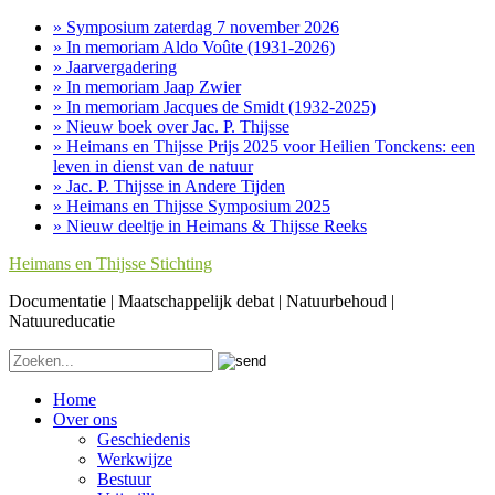
» Symposium zaterdag 7 november 2026
» In memoriam Aldo Voûte (1931-2026)
» Jaarvergadering
» In memoriam Jaap Zwier
» In memoriam Jacques de Smidt (1932-2025)
» Nieuw boek over Jac. P. Thijsse
» Heimans en Thijsse Prijs 2025 voor Heilien Tonckens: een
leven in dienst van de natuur
» Jac. P. Thijsse in Andere Tijden
» Heimans en Thijsse Symposium 2025
» Nieuw deeltje in Heimans & Thijsse Reeks
Heimans en Thijsse Stichting
Documentatie | Maatschappelijk debat | Natuurbehoud |
Natuureducatie
Home
Over ons
Geschiedenis
Werkwijze
Bestuur