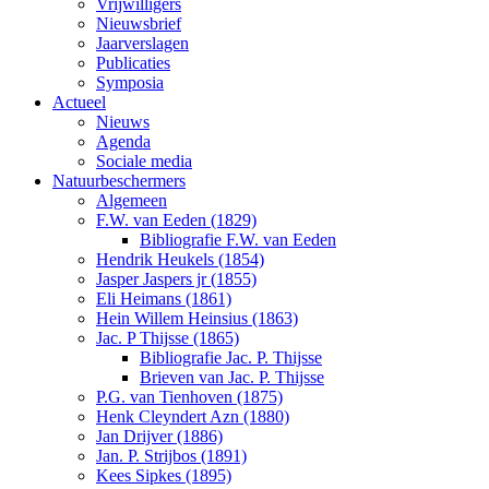
Vrijwilligers
Nieuwsbrief
Jaarverslagen
Publicaties
Symposia
Actueel
Nieuws
Agenda
Sociale media
Natuurbeschermers
Algemeen
F.W. van Eeden (1829)
Bibliografie F.W. van Eeden
Hendrik Heukels (1854)
Jasper Jaspers jr (1855)
Eli Heimans (1861)
Hein Willem Heinsius (1863)
Jac. P Thijsse (1865)
Bibliografie Jac. P. Thijsse
Brieven van Jac. P. Thijsse
P.G. van Tienhoven (1875)
Henk Cleyndert Azn (1880)
Jan Drijver (1886)
Jan. P. Strijbos (1891)
Kees Sipkes (1895)