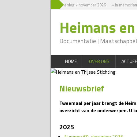
» Symposium zaterdag 7 november 2026
» In memoriam A
Heimans en 
Documentatie | Maatschappeli
HOME
OVER ONS
ACTUEE
Nieuwsbrief
Tweemaal per jaar brengt de Heiman
overzicht van de onderwerpen. U k
2025
Nummer 69, december 2025