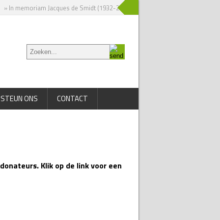
» In memoriam Jacques de Smidt (1932-2025)
» Nieuw boek over Jac. P. Thij
STEUN ONS
CONTACT
onateurs. Klik op de link voor een