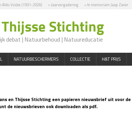
ldo Voûte (1931-2026)
» Jaarvergadering
» In memoriam Jaap Zwier
Thijsse Stichting
jk debat | Natuurbehoud | Natuureducatie
L
NATUURBESCHERMERS
COLLECTIE
H&T PRIJS
s en Thijsse Stichting een papieren nieuwsbrief uit voor de d
unt de nieuwsbrieven ook downloaden als pdf.