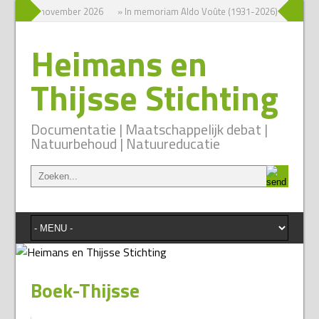
terdag 7 november 2026
» In memoriam Aldo Voûte (1931-2026)
» Jaar
Heimans en
Thijsse Stichting
Documentatie | Maatschappelijk debat |
Natuurbehoud | Natuureducatie
Boek-Thijsse