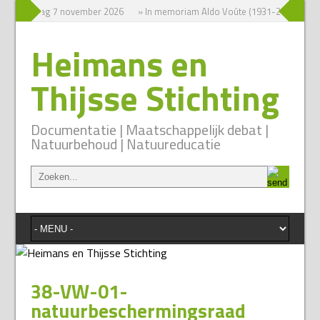
um zaterdag 7 november 2026
» In memoriam Aldo Voûte (1931-2026)
» 
Heimans en
Thijsse Stichting
Documentatie | Maatschappelijk debat |
Natuurbehoud | Natuureducatie
38-VW-01-
natuurbeschermingsraad