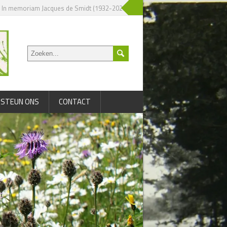
n memoriam Jacques de Smidt (1932-2025)
» Nieuw boek over Jac. P. Thijsse
STEUN ONS
CONTACT