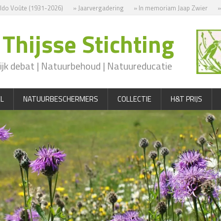
o Voûte (1931-2026)
» Jaarvergadering
» In memoriam Jaap Zwier
» I
Thijsse Stichting
jk debat | Natuurbehoud | Natuureducatie
L
NATUURBESCHERMERS
COLLECTIE
H&T PRIJS