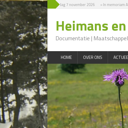
» Symposium zaterdag 7 november 2026
» In memoriam Ald
Heimans en 
Documentatie | Maatschappeli
HOME
OVER ONS
ACTUEE