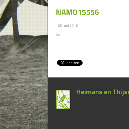
NAMO15556
25 mei 2016
Heimans en Thijss