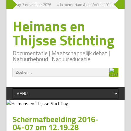
um zaterdag 7 november 2026
» In memoriam Aldo Voûte (1931-2026)
»
Heimans en
Thijsse Stichting
Documentatie | Maatschappelijk debat |
Natuurbehoud | Natuureducatie
Schermafbeelding 2016-
04-07 om 12.19.28