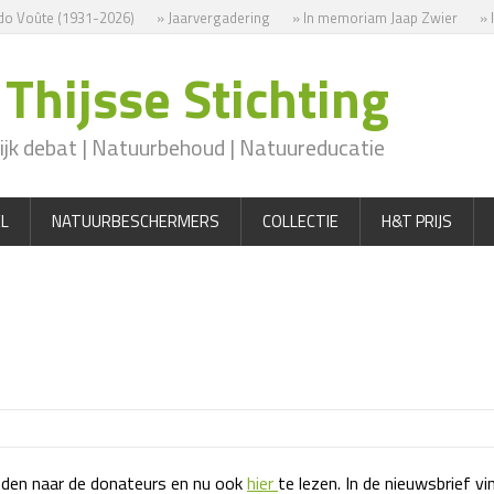
o Voûte (1931-2026)
» Jaarvergadering
» In memoriam Jaap Zwier
» 
Thijsse Stichting
jk debat | Natuurbehoud | Natuureducatie
L
NATUURBESCHERMERS
COLLECTIE
H&T PRIJS
5
onden naar de donateurs en nu ook
hier
te lezen. In de nieuwsbrief v