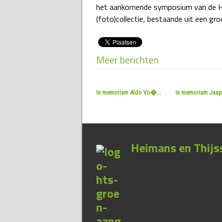
het aankomende symposium van de Hei
(foto)collectie, bestaande uit een g
Meer berichten
In memoriam Aldo Vo�...
In memoriam Jaap 
Heimans en Thijss