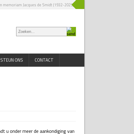
In memoriam Jacques de Smidt (1932-2025)
» Nieuw boek over Jac. P. Thijss
STEUN ONS
CONTACT
indt u onder meer de aankondiging van