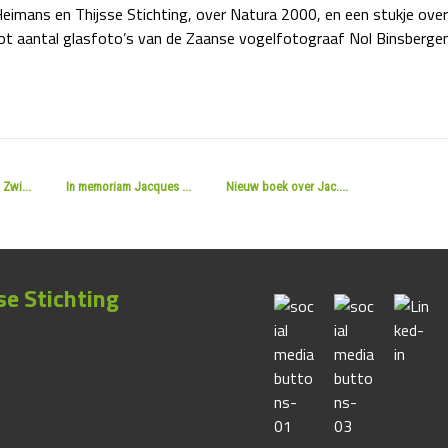
mans en Thijsse Stichting, over Natura 2000, en een stukje over
root aantal glasfoto’s van de Zaanse vogelfotograaf Nol Binsbergen
Zwi...
In memoriam Jacques ...
Nieuw boek over Jac....
e Stichting