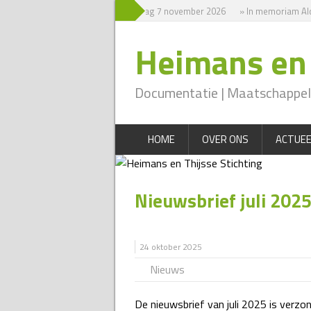
» Symposium zaterdag 7 november 2026
» In memoriam Ald
Heimans en 
Documentatie | Maatschappeli
HOME
OVER ONS
ACTUEE
Nieuwsbrief juli 202
24 oktober 2025
Nieuws
De nieuwsbrief van juli 2025 is verz