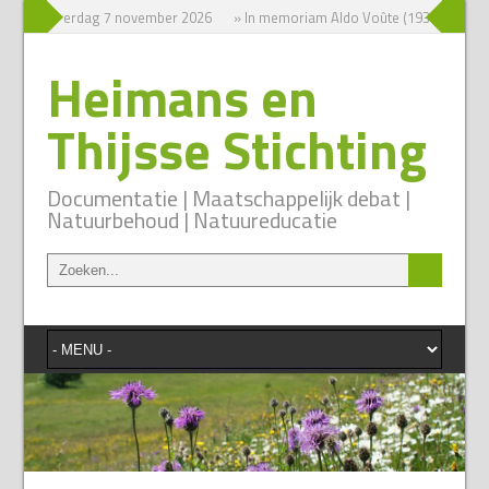
sium zaterdag 7 november 2026
» In memoriam Aldo Voûte (1931-2026)
Heimans en
Thijsse Stichting
Documentatie | Maatschappelijk debat |
Natuurbehoud | Natuureducatie