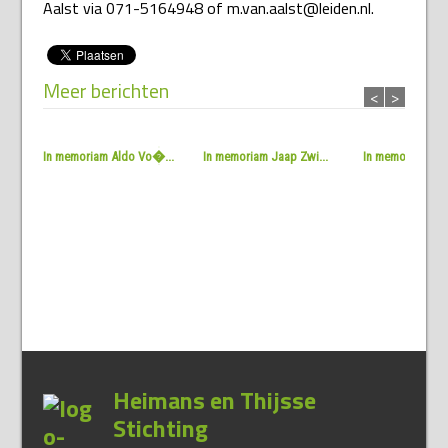
Aalst via 071-5164948 of m.van.aalst@leiden.nl.
Meer berichten
<
>
In memoriam Aldo Vo�...
In memoriam Jaap Zwi...
In memoriam Jac
Heimans en Thijsse
Stichting