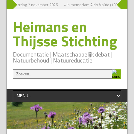
sium zaterdag 7 november 2026
» In memoriam Aldo Voûte (1931-2026)
Heimans en
Thijsse Stichting
Documentatie | Maatschappelijk debat |
Natuurbehoud | Natuureducatie