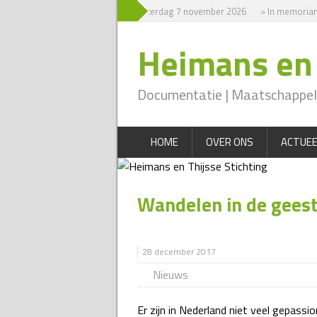
» Symposium zaterdag 7 november 2026
» In memoriam
Heimans en 
Documentatie | Maatschappeli
HOME
OVER ONS
ACTUEE
Wandelen in de geest 
28 december 2017
Nieuws
Er zijn in Nederland niet veel gepass