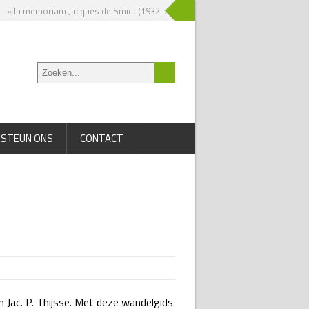
» In memoriam Jacques de Smidt (1932-2025)
» Nieuw boek over Jac. P. Thi
STEUN ONS
CONTACT
 Jac. P. Thijsse. Met deze wandelgids