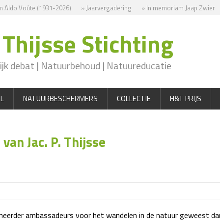
 Aldo Voûte (1931-2026)
» Jaarvergadering
» In memoriam Jaap Zwier
Thijsse Stichting
jk debat | Natuurbehoud | Natuureducatie
L
NATUURBESCHERMERS
COLLECTIE
H&T PRIJS
van Jac. P. Thijsse
ioneerder ambassadeurs voor het wandelen in de natuur geweest dan