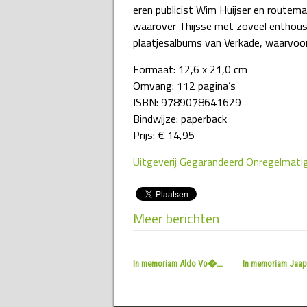
eren publicist Wim Huijser en routem
waarover Thijsse met zoveel enthousi
plaatjesalbums van Verkade, waarvoor
Formaat: 12,6 x 21,0 cm
Omvang: 112 pagina’s
ISBN: 9789078641629
Bindwijze: paperback
Prijs: € 14,95
Uitgeverij Gegarandeerd Onregelmati
Meer berichten
In memoriam Aldo Vo�...
In memoriam Jaap 