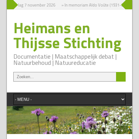
um zaterdag 7 november 2026
» In memoriam Aldo Voûte (1931-2026)
»
Heimans en
Thijsse Stichting
Documentatie | Maatschappelijk debat |
Natuurbehoud | Natuureducatie