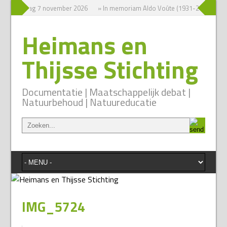
um zaterdag 7 november 2026
» In memoriam Aldo Voûte (1931-2026)
» 
Heimans en
Thijsse Stichting
Documentatie | Maatschappelijk debat |
Natuurbehoud | Natuureducatie
IMG_5724